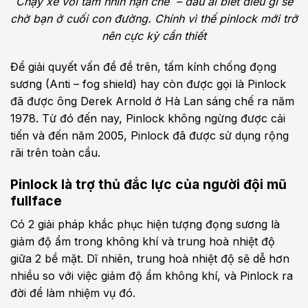
Chạy xe với tầm nhìn hạn chế – đâu ai biết điều gì sẽ
chờ bạn ở cuối con đường. Chính vì thế pinlock mới trở
nên cực kỳ cần thiết
Để giải quyết vấn đề đề trên, tấm kính chống đọng
sương (Anti – fog shield) hay còn được gọi là Pinlock
đã được ông Derek Arnold ở Hà Lan sáng chế ra năm
1978. Từ đó đến nay, Pinlock không ngừng được cải
tiến và đến năm 2005, Pinlock đã được sử dụng rộng
rãi trên toàn cầu.
Pinlock là trợ thủ đắc lực của người đội mũ
fullface
Có 2 giải pháp khắc phục hiện tượng đọng sương là
giảm độ ẩm trong không khí và trung hoà nhiệt độ
giữa 2 bề mặt. Dĩ nhiên, trung hoà nhiệt độ sẽ dễ hơn
nhiều so với việc giảm độ ẩm không khí, và Pinlock ra
đời để làm nhiệm vụ đó.