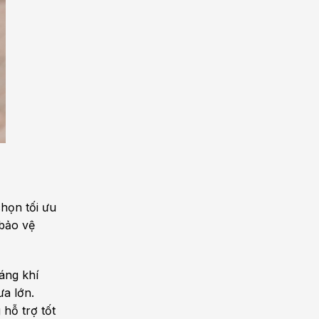
họn tối ưu
 bảo vệ
áng khí
a lớn.
 hỗ trợ tốt