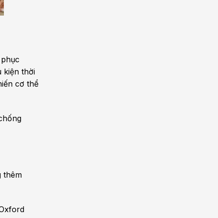
 phục
 kiện thời
hiến cơ thể
 chống
g thêm
 Oxford