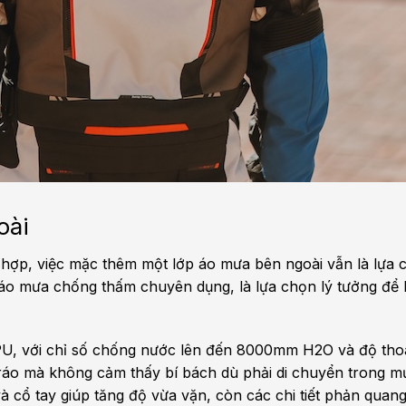
oài
hợp, việc mặc thêm một lớp áo mưa bên ngoài vẫn là lựa c
 áo mưa chống thấm chuyên dụng, là lựa chọn lý tưởng để
PU, với chỉ số chống nước lên đến 8000mm H2O và độ tho
áo mà không cảm thấy bí bách dù phải di chuyển trong mư
và cổ tay giúp tăng độ vừa vặn, còn các chi tiết phản quang