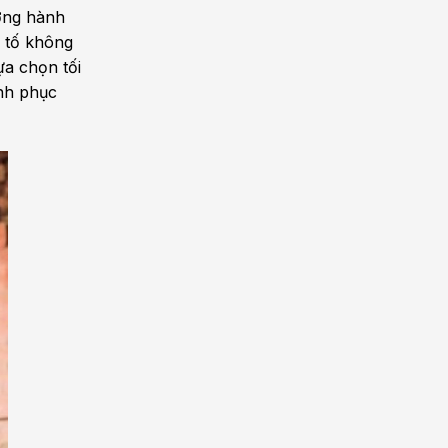
ưởng hành
u tố không
ựa chọn tối
nh phục