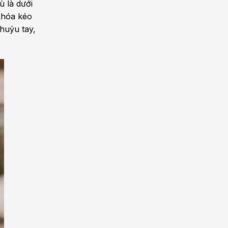
ù là dưới
 khóa kéo
khuỷu tay,