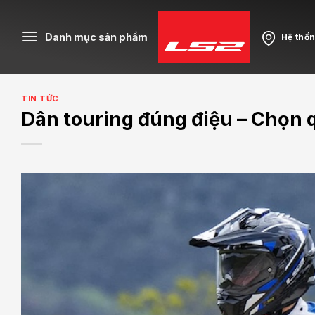
Skip
to
Danh mục sản phẩm
Hệ thố
content
TIN TỨC
Dân touring đúng điệu – Chọn 