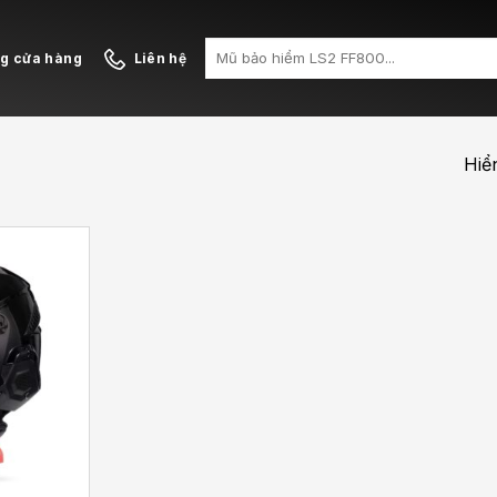
Search
ng cửa hàng
Liên hệ
for:
Hiển