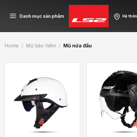
Skip
to
Danh mục sản phẩm
Hệ thố
content
Home
/
Mũ bảo hiểm
/
Mũ nửa đầu
+
+