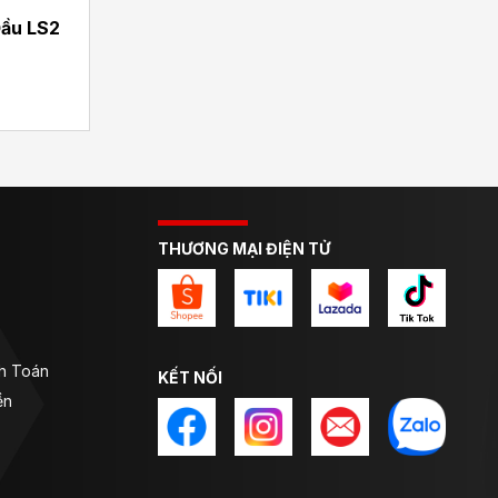
ầu LS2
THƯƠNG MẠI ĐIỆN TỬ
nh Toán
KẾT NỐI
ền