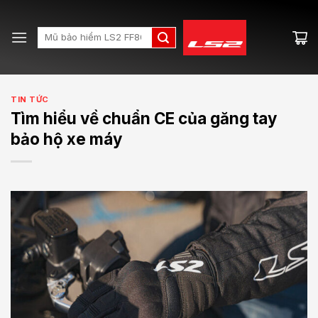
Skip
to
Search
content
for:
TIN TỨC
Tìm hiểu về chuẩn CE của găng tay
bảo hộ xe máy