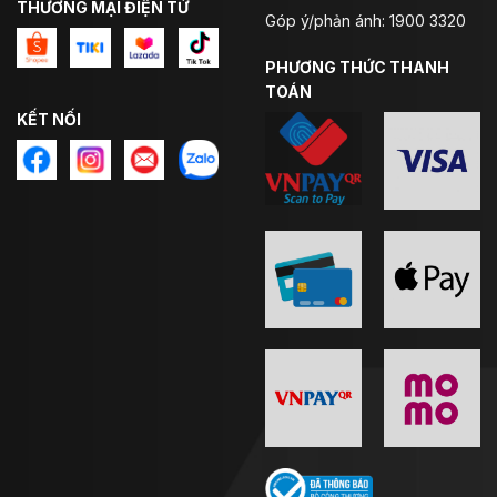
THƯƠNG MẠI ĐIỆN TỬ
Góp ý/phản ánh: 1900 3320
PHƯƠNG THỨC THANH
TOÁN
KẾT NỐI