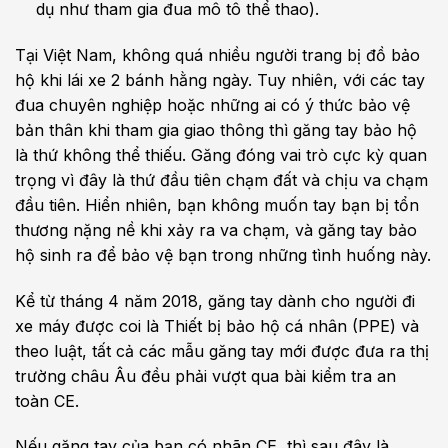
dụ như tham gia đua mô tô thể thao).
Tại Việt Nam, không quá nhiều người trang bị đồ bảo
hộ khi lái xe 2 bánh hằng ngày. Tuy nhiên, với các tay
đua chuyên nghiệp hoặc những ai có ý thức bảo vệ
bản thân khi tham gia giao thông thì găng tay bảo hộ
là thứ không thể thiếu. Găng đóng vai trò cực kỳ quan
trọng vì đây là thứ đầu tiên chạm đất và chịu va chạm
đầu tiên. Hiển nhiên, bạn không muốn tay bạn bị tổn
thương nặng nề khi xảy ra va chạm, và găng tay bảo
hộ sinh ra để bảo vệ bạn trong những tình huống này.
Kể từ tháng 4 năm 2018, găng tay dành cho người đi
xe máy được coi là Thiết bị bảo hộ cá nhân (PPE) và
theo luật, tất cả các mẫu găng tay mới được đưa ra thị
trường châu Âu đều phải vượt qua bài kiểm tra an
toàn CE.
Nếu găng tay của bạn có nhãn CE, thì sau đây là