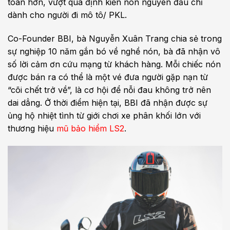
toàn hơn, vượt qua định kiến nón nguyên đầu chỉ
dành cho người đi mô tô/ PKL.
Co-Founder BBI, bà Nguyễn Xuân Trang chia sẻ trong
sự nghiệp 10 năm gắn bó về nghề nón, bà đã nhận vô
số lời cảm ơn cứu mạng từ khách hàng. Mỗi chiếc nón
được bán ra có thể là một vé đưa người gặp nạn từ
“cõi chết trở về”, là cơ hội để nỗi đau không trở nên
dai dẳng. Ở thời điểm hiện tại, BBI đã nhận được sự
ủng hộ nhiệt tình từ giới chơi xe phân khối lớn với
thương hiệu
mũ bảo hiểm LS2
.