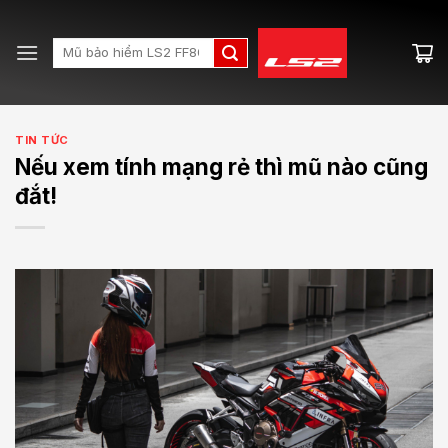
Skip
to
Search
content
for:
TIN TỨC
Nếu xem tính mạng rẻ thì mũ nào cũng
đắt!