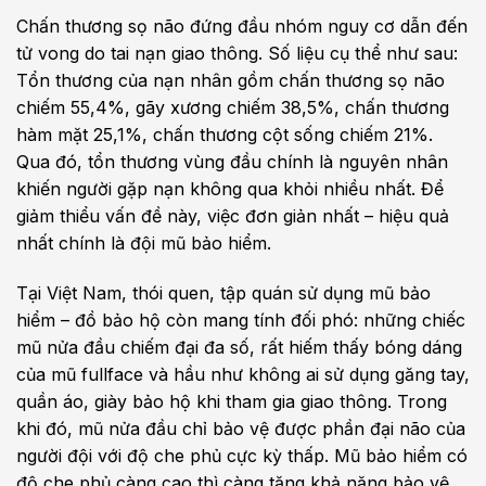
Chấn thương sọ não đứng đầu nhóm nguy cơ dẫn đến
tử vong do tai nạn giao thông. Số liệu cụ thể như sau:
Tổn thương của nạn nhân gồm chấn thương sọ não
chiếm 55,4%, gãy xương chiếm 38,5%, chấn thương
hàm mặt 25,1%, chấn thương cột sống chiếm 21%.
Qua đó, tổn thương vùng đầu chính là nguyên nhân
khiến người gặp nạn không qua khỏi nhiều nhất. Để
giảm thiểu vấn đề này, việc đơn giản nhất – hiệu quả
nhất chính là đội mũ bảo hiểm.
Tại Việt Nam, thói quen, tập quán sử dụng mũ bảo
hiểm – đồ bảo hộ còn mang tính đối phó: những chiếc
mũ nửa đầu chiếm đại đa số, rất hiếm thấy bóng dáng
của mũ fullface và hầu như không ai sử dụng găng tay,
quần áo, giày bảo hộ khi tham gia giao thông. Trong
khi đó, mũ nửa đầu chỉ bảo vệ được phần đại não của
người đội với độ che phủ cực kỳ thấp. Mũ bảo hiểm có
độ che phủ càng cao thì càng tăng khả năng bảo vệ.