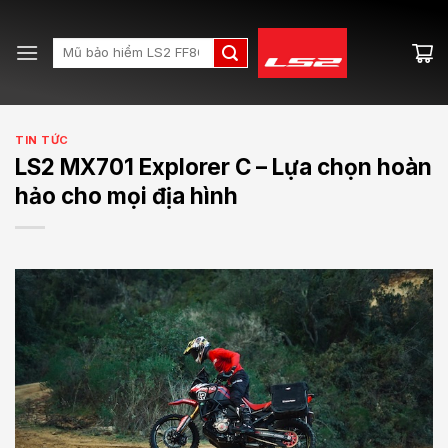
Skip
to
Search
content
for:
TIN TỨC
LS2 MX701 Explorer C – Lựa chọn hoàn
hảo cho mọi địa hình