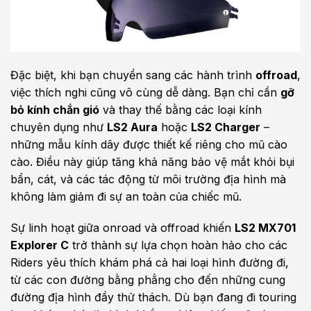
Đặc biệt, khi bạn chuyển sang các hành trình
offroad
,
việc thích nghi cũng vô cùng dễ dàng. Bạn chỉ cần
gỡ
bỏ kính chắn gió
và thay thế bằng các loại kính
chuyên dụng như
LS2 Aura
hoặc
LS2 Charger
–
những mẫu kính dây được thiết kế riêng cho mũ cào
cào. Điều này giúp tăng khả năng bảo vệ mắt khỏi bụi
bẩn, cát, và các tác động từ môi trường địa hình mà
không làm giảm đi sự an toàn của chiếc mũ.
Sự linh hoạt giữa onroad và offroad khiến
LS2 MX701
Explorer C
trở thành sự lựa chọn hoàn hảo cho các
Riders yêu thích khám phá cả hai loại hình đường đi,
từ các con đường bằng phẳng cho đến những cung
đường địa hình đầy thử thách. Dù bạn đang đi touring