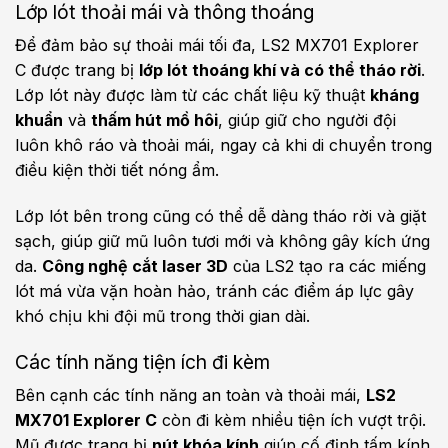
Lớp lót thoải mái và thông thoáng
Để đảm bảo sự thoải mái tối đa, LS2 MX701 Explorer
C được trang bị
lớp lót thoáng khí và có thể tháo rời
.
Lớp lót này được làm từ các chất liệu kỹ thuật
kháng
khuẩn
và
thấm hút mồ hôi
, giúp giữ cho người đội
luôn khô ráo và thoải mái, ngay cả khi di chuyển trong
điều kiện thời tiết nóng ẩm.
Lớp lót bên trong cũng có thể dễ dàng tháo rời và giặt
sạch, giúp giữ mũ luôn tươi mới và không gây kích ứng
da.
Công nghệ cắt laser 3D
của LS2 tạo ra các miếng
lót má vừa vặn hoàn hảo, tránh các điểm áp lực gây
khó chịu khi đội mũ trong thời gian dài.
Các tính năng tiện ích đi kèm
Bên cạnh các tính năng an toàn và thoải mái,
LS2
MX701 Explorer C
còn đi kèm nhiều tiện ích vượt trội.
Mũ được trang bị
nút khóa kính
giúp cố định tấm kính