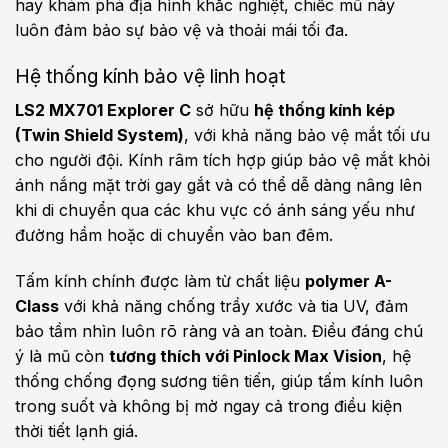
hay khám phá địa hình khắc nghiệt, chiếc mũ này
luôn đảm bảo sự bảo vệ và thoải mái tối đa.
Hệ thống kính bảo vệ linh hoạt
LS2 MX701 Explorer C
sở hữu
hệ thống kính kép
(Twin Shield System)
, với khả năng bảo vệ mắt tối ưu
cho người đội. Kính râm tích hợp giúp bảo vệ mắt khỏi
ánh nắng mặt trời gay gắt và có thể dễ dàng nâng lên
khi di chuyển qua các khu vực có ánh sáng yếu như
đường hầm hoặc di chuyển vào ban đêm.
Tấm kính chính được làm từ chất liệu
polymer A-
Class
với khả năng chống trầy xước và tia UV, đảm
bảo tầm nhìn luôn rõ ràng và an toàn. Điều đáng chú
ý là mũ còn
tương thích với Pinlock Max Vision
, hệ
thống chống đọng sương tiên tiến, giúp tấm kính luôn
trong suốt và không bị mờ ngay cả trong điều kiện
thời tiết lạnh giá.