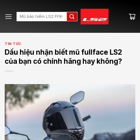
Skip
to
Search
content
for:
TIN TỨC
Dấu hiệu nhận biết mũ fullface LS2
của bạn có chính hãng hay không?