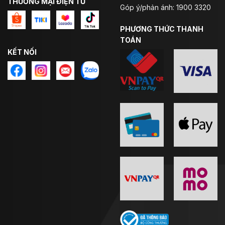
THƯƠNG MẠI ĐIỆN TỬ
Góp ý/phản ánh: 1900 3320
PHƯƠNG THỨC THANH
TOÁN
KẾT NỐI