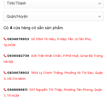
Có
4
cửa hàng có sẵn sản phẩm
0834678903
Số 126A Tô Hiệu, P.Hiệp Tân, Q.Tân Phú,
Tp.HCM
0936082739
426 Trần Khát Chân, P.Phố Huế, Q.Hai Bà Trưng,
Hà Nội
0834678902
195A Lý Chính Thắng, Phường Võ Thị Sáu, Quận
3, Hồ Chí Minh
0948686811
507 Nguyễn Thị Thập, Phường Tân Phong, Quận
7, TP.HCM