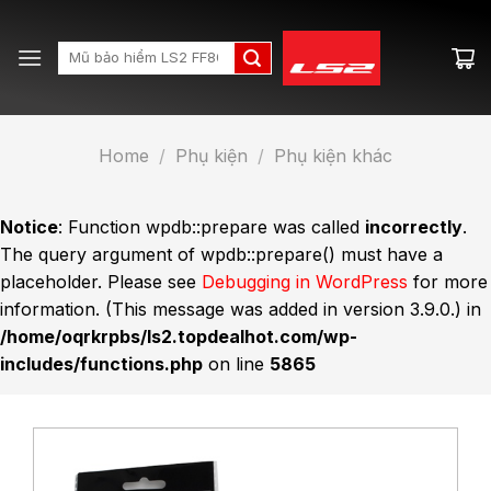
Skip
to
Search
content
for:
Home
/
Phụ kiện
/
Phụ kiện khác
Notice
: Function wpdb::prepare was called
incorrectly
.
The query argument of wpdb::prepare() must have a
placeholder. Please see
Debugging in WordPress
for more
information. (This message was added in version 3.9.0.) in
/home/oqrkrpbs/ls2.topdealhot.com/wp-
includes/functions.php
on line
5865