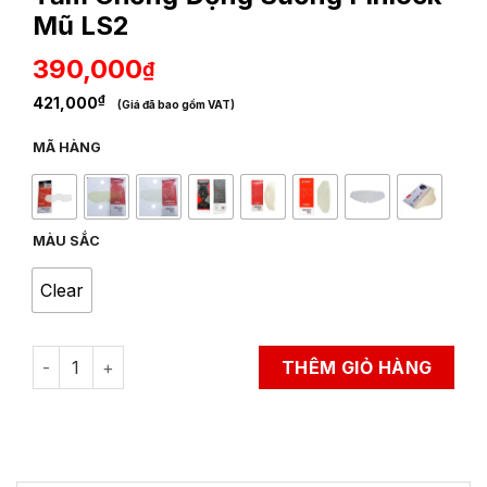
Mũ LS2
390,000
₫
₫
421,000
(Giá đã bao gồm VAT)
MÃ HÀNG
MÀU SẮC
Clear
Tấm Chống Đọng Sương Pinlock Mũ LS2 quantity
THÊM GIỎ HÀNG