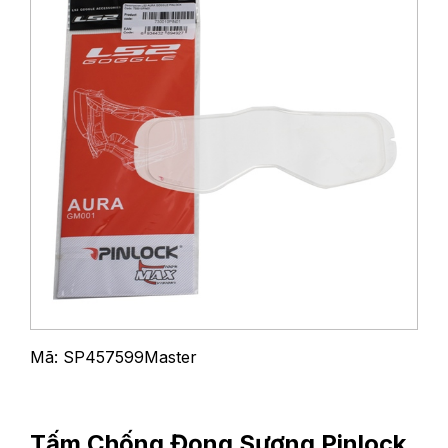
Mã: SP457599Master
Tấm Chống Đọng Sương Pinlock