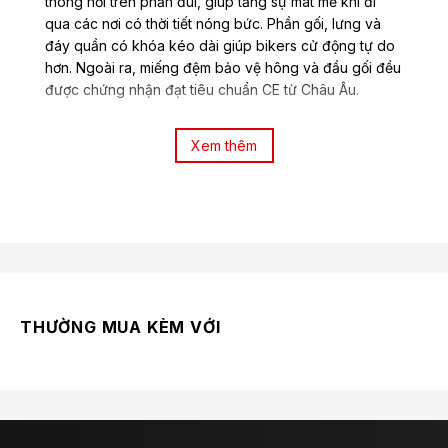
thông hơi trên phần đùi, giúp tăng sự mát mẻ khi đi
qua các nơi có thời tiết nóng bức. Phần gối, lưng và
đáy quần có khóa kéo dài giúp bikers cử động tự do
hơn. Ngoài ra, miếng đệm bảo vệ hông và đầu gối đều
được chứng nhận đạt tiêu chuẩn CE từ Châu Âu.
Thông tin chi tiết sản phẩm Quần Bảo
Xem thêm
Hộ LS2 Norway Man:
Kết cấu 100% 450D Ripstop Polyester.
Lưới lót cố định.
Màng chống thấm & thoáng khí có thể tháo
rời (bảo vệ chống thấm nước đến 5000mm,
thoáng khí đến 3000g/m2/24).
THƯỜNG MUA KÈM VỚI
Lớp lót giữ nhiệt bằng cotton có thể tháo
rời.
Thắt lưng có thể điều chỉnh.
Số lượng túi: 4 túi tiện lợi.