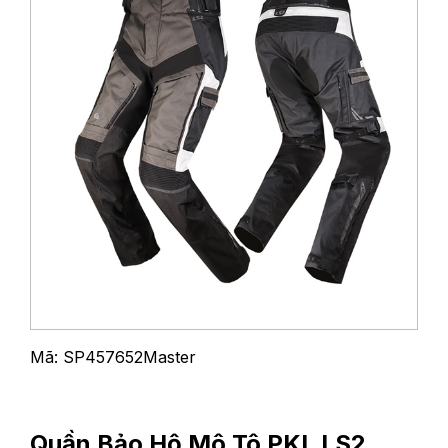
Mã: SP457652Master
Quần Bảo Hộ Mô Tô PKL LS2