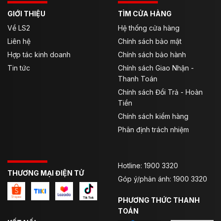
Có tấm đệm căng ở lưng, ở đầu gối và đáy
GIỚI THIỆU
TÌM CỬA HÀNG
quần.
Về LS2
Hệ thống cửa hàng
Quần bảo hộ có trang bị miếng chống trượt
Liên hệ
Chính sách bảo mật
phía sau.
Hợp tác kinh doanh
Chính sách bảo hành
Tin tức
Chính sách Giao Nhận -
Có chi tiết phản quang nổi bật khi trong
Thanh Toán
trường hợp thiếu sáng.
Chính sách Đổi Trả - Hoàn
Thiết bị bảo vệ hông và đầu gối có thể tháo
Tiền
rời.
Chính sách kiểm hàng
Hệ thống thông gió ở đùi.
Phân định trách nhiệm
Khóa kéo YKK.
Khóa kéo để kết nối quần với áo khoác.
Hotline: 1900 3320
THƯƠNG MẠI ĐIỆN TỬ
Góp ý/phản ánh: 1900 3320
Đạt tiêu chuẩn EC Châu Âu; EN1621-1:2012
Level 1
PHƯƠNG THỨC THANH
TOÁN