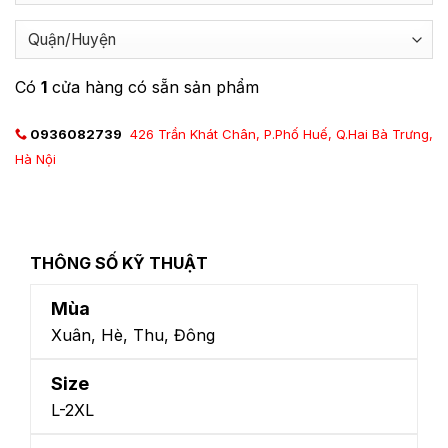
Có
1
cửa hàng có sẵn sản phẩm
0936082739
426 Trần Khát Chân, P.Phố Huế, Q.Hai Bà Trưng,
Hà Nội
THÔNG SỐ KỸ THUẬT
Mùa
Xuân, Hè, Thu, Đông
Size
L-2XL