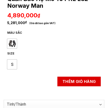
Norway Man
4,890,000
₫
₫
5,281,000
(Giá đã bao gồm VAT)
MÀU SẮC
SIZE
S
THÊM GIỎ HÀNG