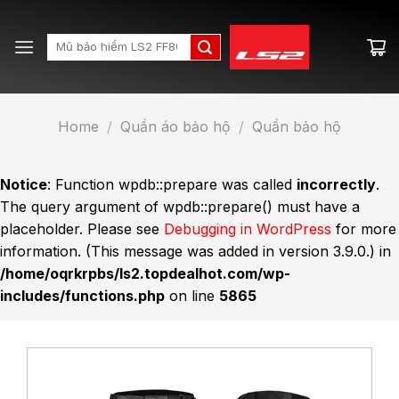
Skip
to
Search
content
for:
Home
/
Quần áo bảo hộ
/
Quần bảo hộ
Notice
: Function wpdb::prepare was called
incorrectly
.
The query argument of wpdb::prepare() must have a
placeholder. Please see
Debugging in WordPress
for more
information. (This message was added in version 3.9.0.) in
/home/oqrkrpbs/ls2.topdealhot.com/wp-
includes/functions.php
on line
5865