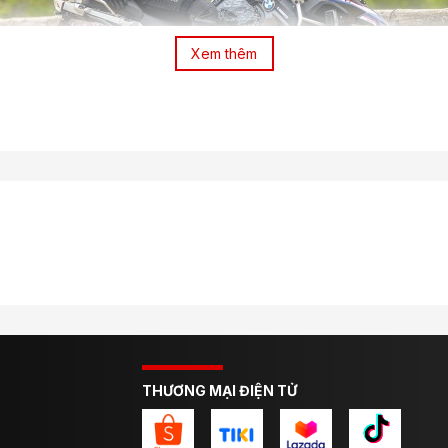
Xem thêm
IR cho nam và nữ khẳng định: form dáng, độ mát và phong cách
Bảo Vệ Mùa Hè
di chuyển thường xuyên trong điều kiện thời tiết nóng
. Lớp
lưới phủ 
THƯƠNG MẠI ĐIỆN TỬ
 Oxford 600D 92T
– loại vải dày, bền, có khả năng chống mài mòn, 