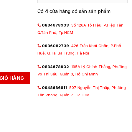
Có
4
cửa hàng có sẵn sản phẩm
0834678903
Số 126A Tô Hiệu, P.Hiệp Tân,
Q.Tân Phú, Tp.HCM
0936082739
426 Trần Khát Chân, P.Phố
Huế, Q.Hai Bà Trưng, Hà Nội
0834678902
195A Lý Chính Thắng, Phường
Võ Thị Sáu, Quận 3, Hồ Chí Minh
GIỎ HÀNG
0948686811
507 Nguyễn Thị Thập, Phường
Tân Phong, Quận 7, TP.HCM