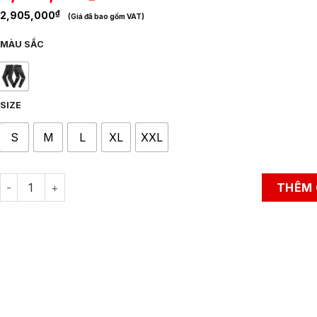
₫
2,905,000
(Giá đã bao gồm VAT)
MÀU SẮC
SIZE
S
M
L
XL
XXL
Quần Bảo Hộ Đi Xe Máy LS2 Como Air Man quantity
THÊM 