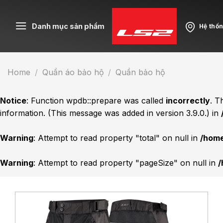
Skip
to
Danh mục sản phẩm
Hệ thố
content
Home
/
Quần áo bảo hộ
/
Quần bảo hộ
Notice
: Function wpdb::prepare was called
incorrectly
. T
information. (This message was added in version 3.9.0.) in
Warning
: Attempt to read property "total" on null in
/home
Warning
: Attempt to read property "pageSize" on null in
/