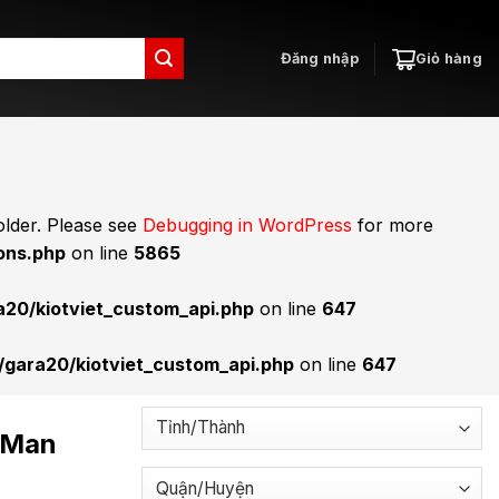
Đăng nhập
Giỏ hàng
lder. Please see
Debugging in WordPress
for more
ons.php
on line
5865
20/kiotviet_custom_api.php
on line
647
gara20/kiotviet_custom_api.php
on line
647
 Man