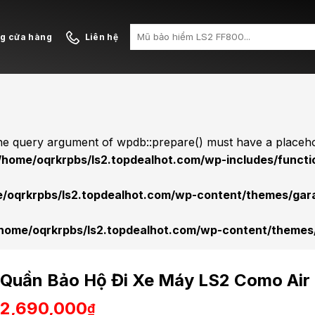
Search
ng cửa hàng
Liên hệ
for:
he query argument of wpdb::prepare() must have a placeho
/home/oqrkrpbs/ls2.topdealhot.com/wp-includes/functi
/oqrkrpbs/ls2.topdealhot.com/wp-content/themes/gara
home/oqrkrpbs/ls2.topdealhot.com/wp-content/themes/
Quần Bảo Hộ Đi Xe Máy LS2 Como Air
2,690,000
₫