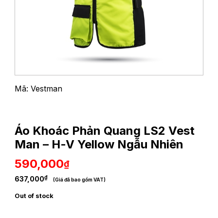
Mã: Vestman
Áo Khoác Phản Quang LS2 Vest
Man – H-V Yellow Ngẫu Nhiên
590,000
₫
₫
637,000
(Giá đã bao gồm VAT)
Out of stock