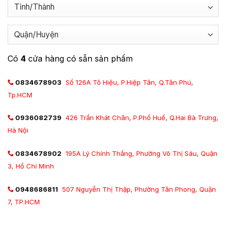
Có
4
cửa hàng có sẵn sản phẩm
0834678903
Số 126A Tô Hiệu, P.Hiệp Tân, Q.Tân Phú,
Tp.HCM
0936082739
426 Trần Khát Chân, P.Phố Huế, Q.Hai Bà Trưng,
Hà Nội
0834678902
195A Lý Chính Thắng, Phường Võ Thị Sáu, Quận
3, Hồ Chí Minh
0948686811
507 Nguyễn Thị Thập, Phường Tân Phong, Quận
7, TP.HCM