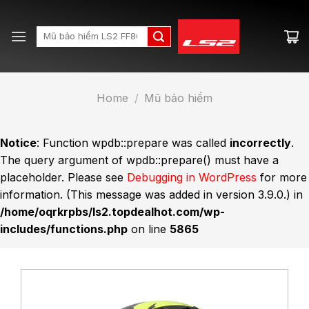
Skip
to
Search
content
for:
Home
/
Mũ bảo hiểm
Notice
: Function wpdb::prepare was called
incorrectly
.
The query argument of wpdb::prepare() must have a
placeholder. Please see
Debugging in WordPress
for more
information. (This message was added in version 3.9.0.) in
/home/oqrkrpbs/ls2.topdealhot.com/wp-
includes/functions.php
on line
5865