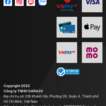
Tính năng nổi bật
:
– Chống trầy xước
– Chống tia UV
bảo vệ mắt và da.
Hệ thống tháo lắp nhanh chóng, được phát triển mới
nhất
:
Nút bấm tiện lợi giúp người dùng thay thế hoặc
điều chỉnh kính chắn dễ dàng.
Hệ thống thông khí vượt trội
Được trang bị 2 khe lấy gió lớn ở phía trước, mũ LS2
OF616 AIRFLOW II cung cấp khả năng thông gió xuất
sắc, giúp người đội luôn cảm thấy thoải mái ngay cả
khi di chuyển trong điều kiện thời tiết nóng bức. Bề mặt
kính chắn gió rộng, có lớp phủ chống xước, giúp đảm
Copyright 2022
bảo tầm nhìn rõ ràng và an toàn.
Công ty TNHH GARA20
Địa chỉ trụ sở: 238 Khánh Hội, Phường 09, Quận 4, Thành phố
Hồ Chí Minh, Việt Nam