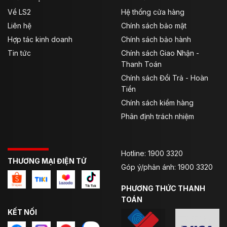
Về LS2
Hệ thống cửa hàng
Liên hệ
Chính sách bảo mật
Hợp tác kinh doanh
Chính sách bảo hành
Tin tức
Chính sách Giao Nhận -
Thanh Toán
Chính sách Đổi Trả - Hoàn
Tiền
Chính sách kiểm hàng
Phân định trách nhiệm
Chất liệu
:
Polycarbonate chịu lực va đập cao, mang lại
khả năng bảo vệ tối đa.
Hotline: 1900 3320
THƯƠNG MẠI ĐIỆN TỬ
Góp ý/phản ánh: 1900 3320
Viền đệm cao su PVC
:
Hỗ trợ khít chặt và chống bụi
hiệu quả.
PHƯƠNG THỨC THANH
TOÁN
Viền nhựa PP bao quanh toàn bộ
:
Gia cố chắc chắn và
KẾT NỐI
tăng độ bền.