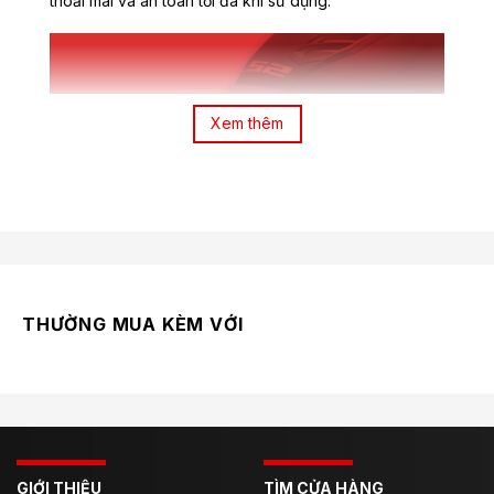
thoải mái và an toàn tối đa khi sử dụng.
Xem thêm
THƯỜNG MUA KÈM VỚI
Kính chắn cao cấp, chống tia UV
Kính chắn gió của LS2 OF616 Airflow II được thiết kế
với tầm nhìn rộng, mang lại
hình ảnh sắc nét
và an toàn
cho người dùng nhờ chất liệu Polycarbonate chịu lực
va đập cao.
GIỚI THIỆU
TÌM CỬA HÀNG