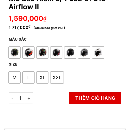
Airflow II
1,590,000
₫
₫
1,717,000
(Giá đã bao gồm VAT)
MÀU SẮC
SIZE
M
L
XL
XXL
Mũ Bảo Hiểm 3/4 LS2 OF616 Airflow II quantity
THÊM GIỎ HÀNG