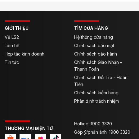
Vỏ mũ có 2 kích cỡ dành cho các size từ M – XXL,
dòng mũ bảo hiểm mới này của LS2 được cấu tạo từ
ABS nguyên sinh theo công nghệ ép HPTT mang lại
kết cấu bảo vệ tối ưu với khối lượng tương đối nhẹ, chỉ
GIỚI THIỆU
TÌM CỬA HÀNG
vào khoảng 1250 ±50g, form mũ oval thon gọn, nhỏ
Về LS2
Hệ thống cửa hàng
nhắn là lựa chọn hoàn hảo cho những chuyến đi nội
Liên hệ
Chính sách bảo mật
thành.
Hợp tác kinh doanh
Chính sách bảo hành
Kính chắn mũ
Tin tức
Chính sách Giao Nhận -
Thanh Toán
Chính sách Đổi Trả - Hoàn
Tiền
Chính sách kiểm hàng
Phân định trách nhiệm
Hotline: 1900 3320
THƯƠNG MẠI ĐIỆN TỬ
Góp ý/phản ánh: 1900 3320