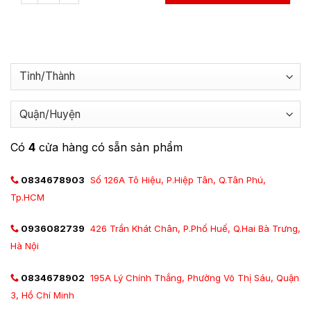
Có
4
cửa hàng có sẵn sản phẩm
0834678903
Số 126A Tô Hiệu, P.Hiệp Tân, Q.Tân Phú,
Tp.HCM
0936082739
426 Trần Khát Chân, P.Phố Huế, Q.Hai Bà Trưng,
Hà Nội
0834678902
195A Lý Chính Thắng, Phường Võ Thị Sáu, Quận
3, Hồ Chí Minh