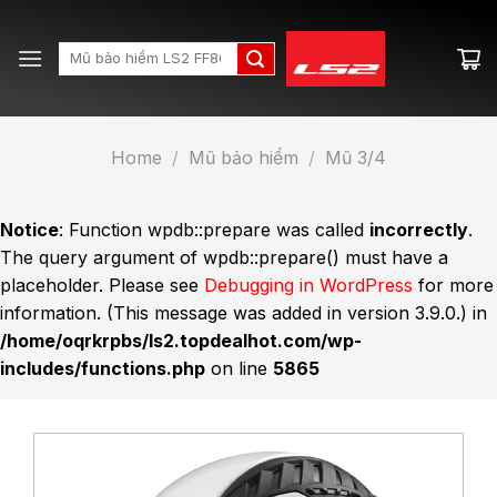
Skip
to
Search
content
for:
Home
/
Mũ bảo hiểm
/
Mũ 3/4
Notice
: Function wpdb::prepare was called
incorrectly
.
The query argument of wpdb::prepare() must have a
placeholder. Please see
Debugging in WordPress
for more
information. (This message was added in version 3.9.0.) in
/home/oqrkrpbs/ls2.topdealhot.com/wp-
includes/functions.php
on line
5865