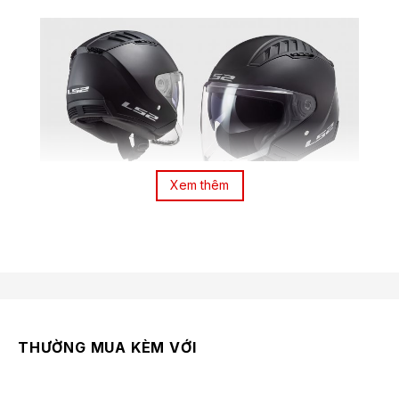
Xem thêm
Mũ 3/4 LS2 OF600 Copter II là chiếc mũ lí tưởng cho
người đội di chuyển khoảng cách ngắn trong khu vực
nội ô thành phố. Mũ được thiết kế hướng tới sự năng
động, thoải mái và thông thoáng khí, đem đến cho
người dùng những trải nghiệm ưng ý nhất khi tham gia
giao thông. Đầu năm 2024, LS2 Vietnam đang mang
đến cho Riders Việt phiên bản Copter II đạt chuẩn an
THƯỜNG MUA KÈM VỚI
toàn hàng đầu thế giới – ECE 22.06, một bước cải tiến
so với phiên bản trước đó ECE 22.05.