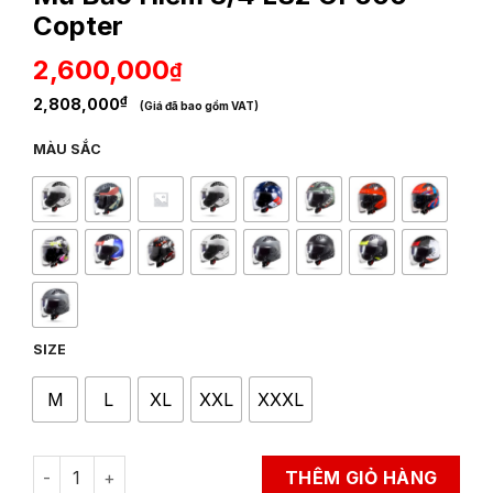
Copter
2,600,000
₫
₫
2,808,000
(Giá đã bao gồm VAT)
MÀU SẮC
SIZE
M
L
XL
XXL
XXXL
Mũ Bảo Hiểm 3/4 LS2 OF600 Copter quantity
THÊM GIỎ HÀNG