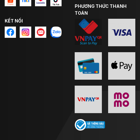
PHƯƠNG THỨC THANH
TOÁN
KẾT NỐI
Kính chắn của mũ được từ chất liệu Polymer cao cấp
“A class” với khả năng quang học 3D cùng độ bền cao
mà không làm biến dạng hình ảnh, mang lại độ rõ nét
cao nhất. Ngoài ra kính chắn còn có khả năng chống
tia cực tím, hạn chế mài mòn nhờ
lớp phủ làm cứng bề
mặt kính