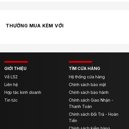
Chắc chắn người dùng sẽ cảm thấy vô cùng tiện lợi khi
áo lót không những có thể mặc bên trong để cản gió,
mà còn có thể mặc khoác bên ngoài để giữ áo khô
ráo trước những cơn mưa phùn.
THƯỜNG MUA KÈM VỚI
GIỚI THIỆU
TÌM CỬA HÀNG
Về LS2
Hệ thống cửa hàng
Liên hệ
Chính sách bảo mật
Hợp tác kinh doanh
Chính sách bảo hành
Tin tức
Chính sách Giao Nhận -
Thanh Toán
Chính sách Đổi Trả - Hoàn
Tiền
Chính sách kiểm hàng