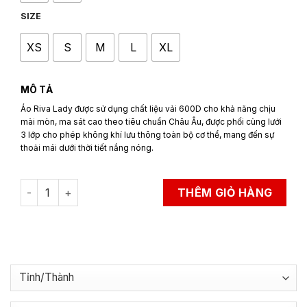
SIZE
XS
S
M
L
XL
MÔ TẢ
Áo Riva Lady được sử dụng chất liệu vải 600D cho khả năng chịu
mài mòn, ma sát cao theo tiêu chuẩn Châu Âu, được phối cùng lưới
3 lớp cho phép không khí lưu thông toàn bộ cơ thể, mang đến sự
thoải mái dưới thời tiết nắng nóng.
Áo Bảo Hộ Đi Xe Máy LS2 Riva Lady quantity
THÊM GIỎ HÀNG