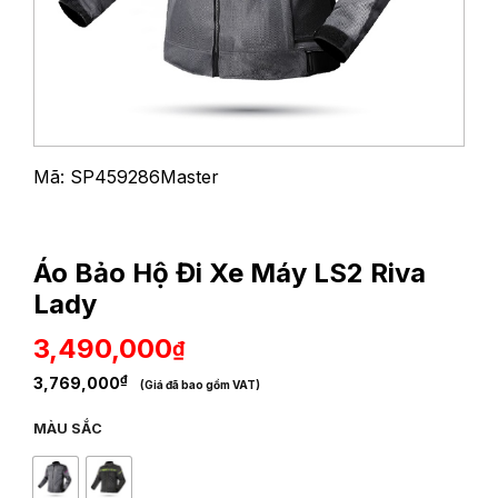
Mã: SP459286Master
Áo Bảo Hộ Đi Xe Máy LS2 Riva
Lady
3,490,000
₫
₫
3,769,000
(Giá đã bao gồm VAT)
MÀU SẮC