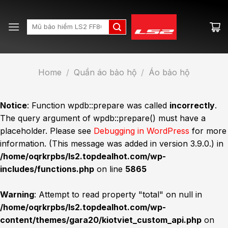
Skip
to
Search
content
for:
Home
/
Quần áo bảo hộ
/
Áo bảo hộ
Notice
: Function wpdb::prepare was called
incorrectly
.
The query argument of wpdb::prepare() must have a
placeholder. Please see
Debugging in WordPress
for more
information. (This message was added in version 3.9.0.) in
/home/oqrkrpbs/ls2.topdealhot.com/wp-
includes/functions.php
on line
5865
Warning
: Attempt to read property "total" on null in
/home/oqrkrpbs/ls2.topdealhot.com/wp-
content/themes/gara20/kiotviet_custom_api.php
on