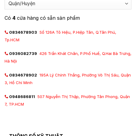
Có
4
cửa hàng có sẵn sản phẩm
0834678903
Số 126A Tô Hiệu, P.Hiệp Tân, Q.Tân Phú,
Tp.HCM
0936082739
426 Trần Khát Chân, P.Phố Huế, Q.Hai Bà Trưng,
Hà Nội
0834678902
195A Lý Chính Thắng, Phường Võ Thị Sáu, Quận
3, Hồ Chí Minh
0948686811
507 Nguyễn Thị Thập, Phường Tân Phong, Quận
7, TP.HCM
THÔNG SỐ KỸ THUẬT