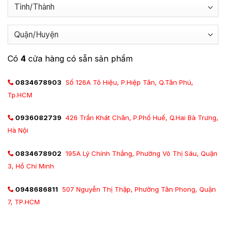
Có
4
cửa hàng có sẵn sản phẩm
0834678903
Số 126A Tô Hiệu, P.Hiệp Tân, Q.Tân Phú,
Tp.HCM
0936082739
426 Trần Khát Chân, P.Phố Huế, Q.Hai Bà Trưng,
Hà Nội
0834678902
195A Lý Chính Thắng, Phường Võ Thị Sáu, Quận
3, Hồ Chí Minh
0948686811
507 Nguyễn Thị Thập, Phường Tân Phong, Quận
7, TP.HCM