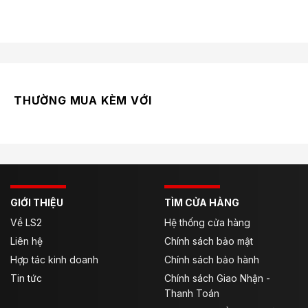
THƯỜNG MUA KÈM VỚI
Vỏ mũ
Được làm từ chất liệu sợi carbon cao cấp với đặc tính
siêu bền siêu nhẹ.
Form mũ có hình oval dài, ôm sát đầu và tạo cảm giác
dễ chịu cho người đội.
GIỚI THIỆU
TÌM CỬA HÀNG
Về LS2
Hệ thống cửa hàng
Vỏ có trọng lượng 980 ± 50g không bao gồm phụ
kiện.
Liên hệ
Chính sách bảo mật
Hợp tác kinh doanh
Chính sách bảo hành
Đạt tiêu chuẩn ECE 22.05 Châu Âu và QCVN Việt Nam.
Tin tức
Chính sách Giao Nhận -
Thanh Toán
Kích thước: L – XXXL.