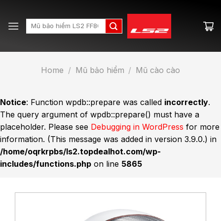
Skip
to
Search
content
for:
Home
/
Mũ bảo hiểm
/
Mũ cào cào
Notice
: Function wpdb::prepare was called
incorrectly
.
The query argument of wpdb::prepare() must have a
placeholder. Please see
Debugging in WordPress
for more
information. (This message was added in version 3.9.0.) in
/home/oqrkrpbs/ls2.topdealhot.com/wp-
includes/functions.php
on line
5865