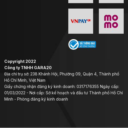
đến thiết kế của form mũ và chất liệu vỏ mũ dưới các
lực tác động. Điều quan trọng nhất khi lựa chọn là mũ
phải thật sự vừa vặn với form đầu người đội, từ thiết kế
vỏ mũ, hình dạng mút xốp EPS đều phải phù hợp với
chu vi vòng đầu.
Mút xốp EPS cấu tạo nhiều lớp, được nén
mật độ cao đảm bảo an toàn.
Khóa Double D-ring chắc chắn.
Copyright 2022
Công ty TNHH GARA20
Tháo cởi mũ trường hợp khẩn cấp
Địa chỉ trụ sở: 238 Khánh Hội, Phường 09, Quận 4, Thành phố
Hồ Chí Minh, Việt Nam
Mũ MX471 Xtra Carbon có thiết kế đa năng, kết hợp
Giấy chứng nhận đăng ký kinh doanh: 0317176355 Ngày cấp:
giữa mũ fullface và mũ off-road. Điều này cho phép
01/03/2022 - Nơi cấp: Sở kế hoạch và đầu tư Thành phố Hồ Chí
người sử dụng sử dụng mũ không chỉ trên đường phố
Minh - Phòng đăng ký kinh doanh
mà còn trên địa hình gồ ghề. Mũ có thể điều chỉnh để
sử dụng với các loại kính chắn mũ cào cào chuyên
dụng.
Hệ thống thông khí