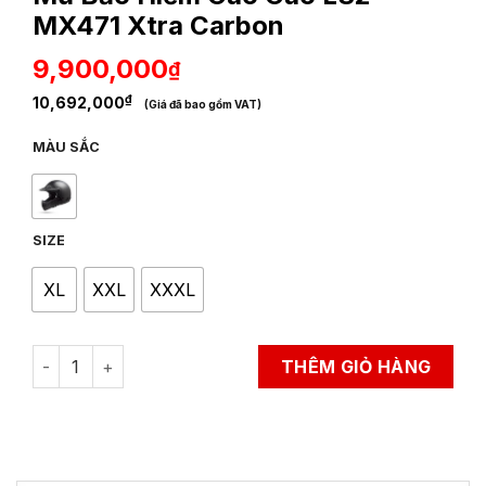
MX471 Xtra Carbon
9,900,000
₫
₫
10,692,000
(Giá đã bao gồm VAT)
MÀU SẮC
SIZE
XL
XXL
XXXL
Mũ Bảo Hiểm Cào Cào LS2 MX471 Xtra Carbon quantity
THÊM GIỎ HÀNG