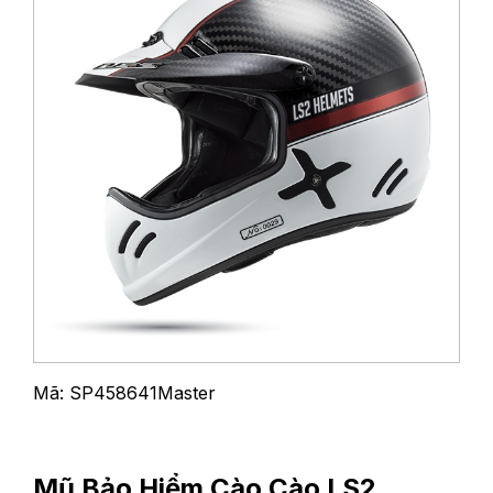
Mã: SP458641Master
Mũ Bảo Hiểm Cào Cào LS2