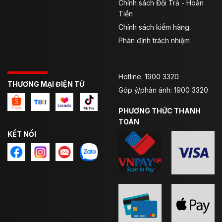
Chính sách Đổi Trả - Hoàn
Tiền
Chính sách kiểm hàng
Phân định trách nhiệm
Hotline: 1900 3320
THƯƠNG MẠI ĐIỆN TỬ
Góp ý/phản ánh: 1900 3320
PHƯƠNG THỨC THANH
TOÁN
KẾT NỐI
An toàn
Để đảm bảo an toàn, người đội cần chọn mũ đúng kích
cỡ và cài chặt quai, bên cạnh đó bạn còn cần chú ý